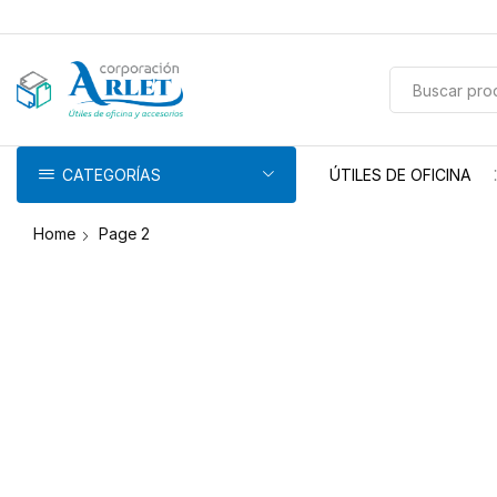
pin-up
licky jet
1 win az
pinup casino
CATEGORÍAS
ÚTILES DE OFICINA
Home
Page 2