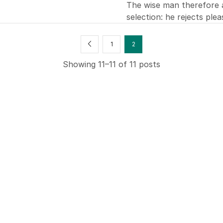
The wise man therefore al
selection: he rejects ple
1
2
Showing 11–11 of 11 posts