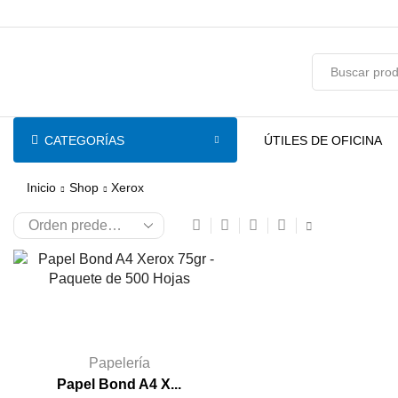
pin-up
licky jet
1 win az
pinup casino
CATEGORÍAS
ÚTILES DE OFICINA
Inicio
Shop
Xerox
Papelería
Papel Bond A4 X...