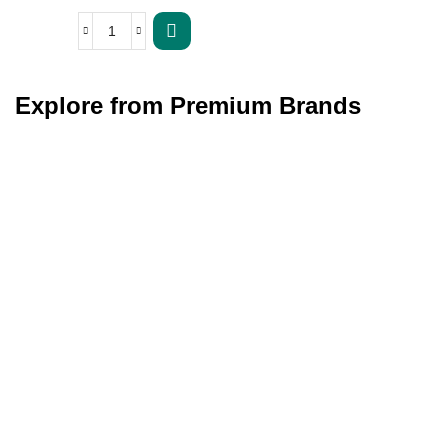
Papel
Bond
A4
Explore from Premium Brands
Xerox
75gr
-
Paquete
de
500
Hojas
cantidad