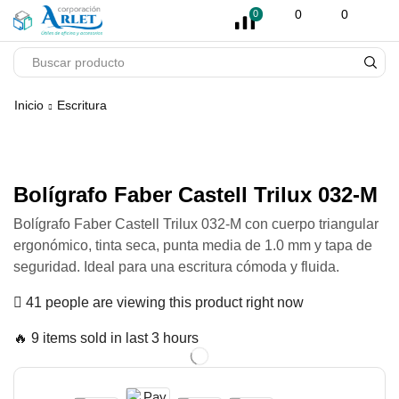
pin-up
licky jet
1 win az
pinup casino
0
0
0
SEARCH
INPUT
Inicio
Escritura
Bolígrafo Faber Castell Trilux 032-M
Bolígrafo Faber Castell Trilux 032-M con cuerpo triangular
ergonómico, tinta seca, punta media de 1.0 mm y tapa de
seguridad. Ideal para una escritura cómoda y fluida.
41 people are viewing this product right now
🔥 9 items sold in last 3 hours