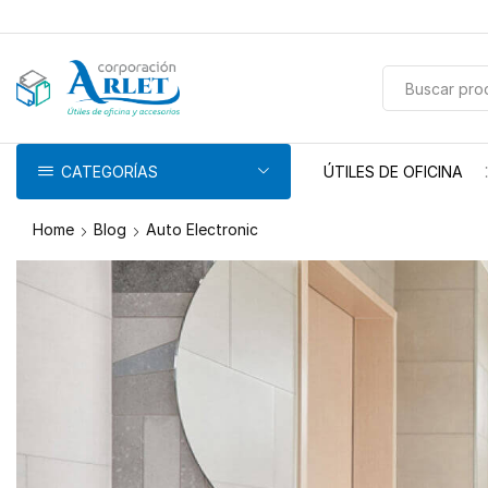
pin-up
licky jet
1 win az
pinup casino
CATEGORÍAS
ÚTILES DE OFICINA
Home
Blog
Auto Electronic