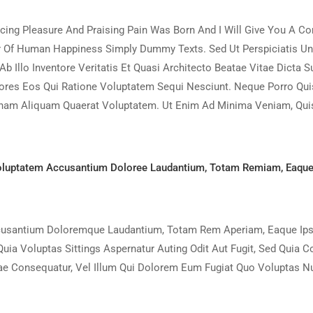
ncing Pleasure And Praising Pain Was Born And I Will Give You A 
der Of Human Happiness Simply Dummy Texts. Sed Ut Perspiciatis U
Illo Inventore Veritatis Et Quasi Architecto Beatae Vitae Dicta 
ores Eos Qui Ratione Voluptatem Sequi Nesciunt. Neque Porro Quis
am Aliquam Quaerat Voluptatem. Ut Enim Ad Minima Veniam, Quis
oluptatem Accusantium Doloree Laudantium, Totam Remiam, Eaque Ip
cusantium Doloremque Laudantium, Totam Rem Aperiam, Eaque Ipsa Q
uia Voluptas Sittings Aspernatur Auting Odit Aut Fugit, Sed Quia 
iae Consequatur, Vel Illum Qui Dolorem Eum Fugiat Quo Voluptas Nu