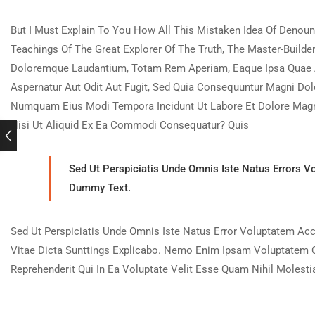
But I Must Explain To You How All This Mistaken Idea Of Denou
Teachings Of The Great Explorer Of The Truth, The Master-Buil
Doloremque Laudantium, Totam Rem Aperiam, Eaque Ipsa Quae Ab 
Aspernatur Aut Odit Aut Fugit, Sed Quia Consequuntur Magni Dol
Numquam Eius Modi Tempora Incidunt Ut Labore Et Dolore Magn
Nisi Ut Aliquid Ex Ea Commodi Consequatur? Quis
Sed Ut Perspiciatis Unde Omnis Iste Natus Errors V
Dummy Text.
Sed Ut Perspiciatis Unde Omnis Iste Natus Error Voluptatem Ac
Vitae Dicta Sunttings Explicabo. Nemo Enim Ipsam Voluptatem Q
Reprehenderit Qui In Ea Voluptate Velit Esse Quam Nihil Molest