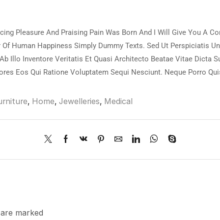
ncing Pleasure And Praising Pain Was Born And I Will Give You A 
der Of Human Happiness Simply Dummy Texts. Sed Ut Perspiciatis U
Illo Inventore Veritatis Et Quasi Architecto Beatae Vitae Dicta 
lores Eos Qui Ratione Voluptatem Sequi Nesciunt. Neque Porro Qui
urniture
,
Home
,
Jewelleries
,
Medical
s are marked