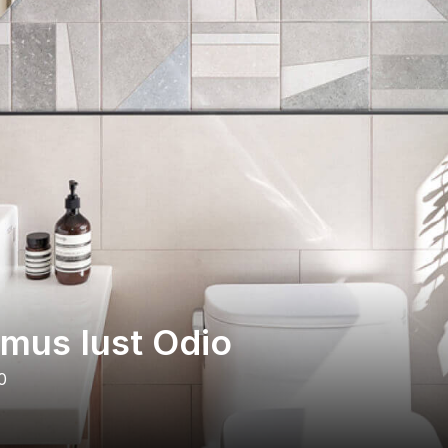
mus Iust Odio
0