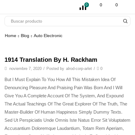
pin-up
licky jet
1 win az
pinup casino
0
0
0
Home
Blog
Auto Electronic
1914 Translation By H. Rackham
noviembre 7, 2020
/
Posted by
alrod-corp-arlet
/
0
But I Must Explain To You How All This Mistaken Idea Of
Denouncing Pleasure And Praising Pain Was Born And I Will
Give You A Complete Account Of The System, And Expound
The Actual Teachings Of The Great Explorer Of The Truth, The
Master-Builder Of Human Happiness Simply Dummy Texts.
Sed Ut Perspiciatis Unde Omnis Iste Natus Error Sit Voluptatem
Accusantium Doloremque Laudantium, Totam Rem Aperiam,